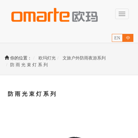
Toggle
navigati
EN
中
你的位置：
欧玛灯光
文旅户外防雨夜游系列
防 雨 光 束 灯 系 列
防 雨 光 束 灯 系 列