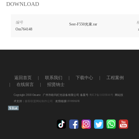
DOWNLOAD
编号
Seer-F550光束.rar
Om764148
查看更多
友情链接
返回首页
|
联系我们
|
下载中心
|
工程案例
养鸡设备
电脑摇头灯
|
在线留言
|
招贤纳士
舞台设备
舞台灯光
Copyright 2018 Omarte 广州市欧玛灯光设备有限公司 备案号
粤ICP备11039844号
网站技
LED摇头灯
防水灯
术支持：
极客联盟网站制作公司
友情链接：
成都物业公司
养鸡设备
51La