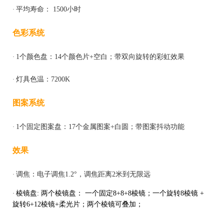
平均寿命：
15
00小时
·
色彩系统
1个颜色盘：14个颜色片+空白；带双向旋转的彩虹效果
·
灯具色温：
72
00K
·
图案系统
1个固定图案盘：17个金属图案+白圆；带图案抖动功能
·
效果
调焦：电子调焦
1.2°，调焦距离2米到无限远
·
棱镜盘
: 两个棱镜盘： 一
个
固定
8+8+8棱镜；一个
旋转
8
棱镜
+
·
旋转6+12棱镜+柔光片；两个棱镜可叠加；