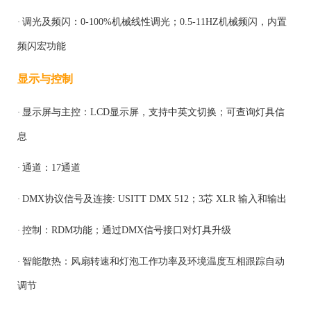
调光及频闪：
0-100%机械线性调光；0.5-11HZ机械频闪，内置
·
频闪宏功能
显示与控制
显示屏与主控：
LCD显示屏，支持中英文切换；可查询灯具信
·
息
通道：
17通道
·
DMX协议信号及连接: USITT DMX 512；3芯 XLR 输入和输出
·
控制：
RDM功能；通过DMX信号
接口
对灯具升级
·
智能散热：
风扇转速和灯泡工作功率及环境温度互相跟踪自动
·
调节