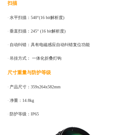
扫描
水平扫描：
540°(16 bit解析度)
·
垂直扫描：
245° (16 bit解析度)
·
自动纠错：具有电磁感应自动纠错复位功能
·
吊挂方式：
一体化折叠灯钩
·
尺寸重量与防护等级
产品尺寸：
359x264x5
82
mm
·
净重：
14.8
kg
·
防护等级：
IP
65
·