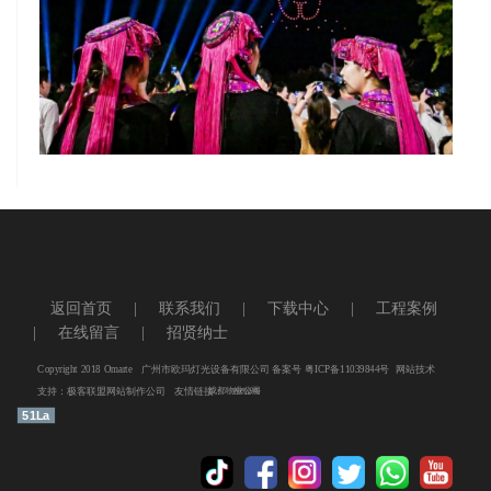
查看更多
友情链接
返回首页
|
联系我们
|
下载中心
|
工程案例
养鸡设备
电脑摇头灯
舞台设备
|
在线留言
|
招贤纳士
舞台灯光
LED摇头灯
防水灯
Copyright 2018 Omarte 广州市欧玛灯光设备有限公司 备案号
粤ICP备11039844号
网站技术
支持：
极客联盟网站制作公司
友情链接：
成都物业公司
养鸡设备
51La