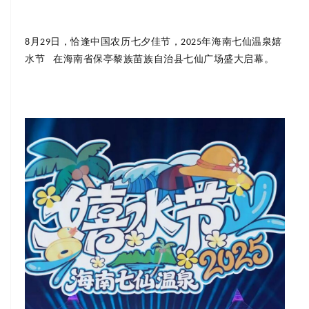
月
日，恰逢中国农历七夕佳节，
年海南
七仙温泉嬉
8
29
2025
水节
在海南省保亭黎族苗族自治县七仙广场盛大启幕。