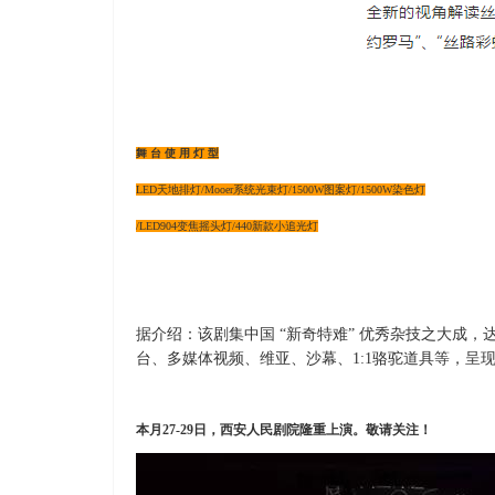
舞 台 使 用 灯 型
LED天地排灯/Mooer系统光束灯/1500W图案灯/1500W染色灯
/LED904变焦摇头灯/440新款小追光灯
据介绍：该剧集中国 “新奇特难” 优秀杂技之大成，
台、多媒体视频、维亚、沙幕、1:1骆驼道具等，呈
本月27-29日，西安人民剧院隆重上演。敬请关注！