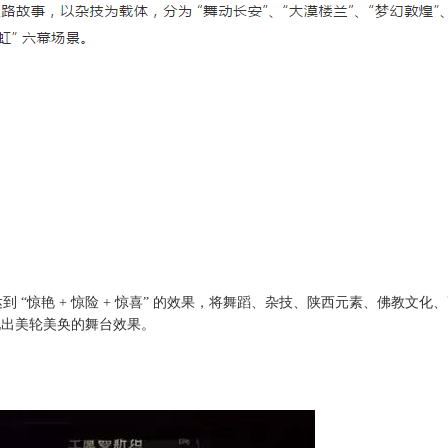
达到 “惊艳 + 惊险 + 惊喜” 的效果，将舞蹈、杂技、陕西元素、佛教
现出美轮美奂的舞台效果。