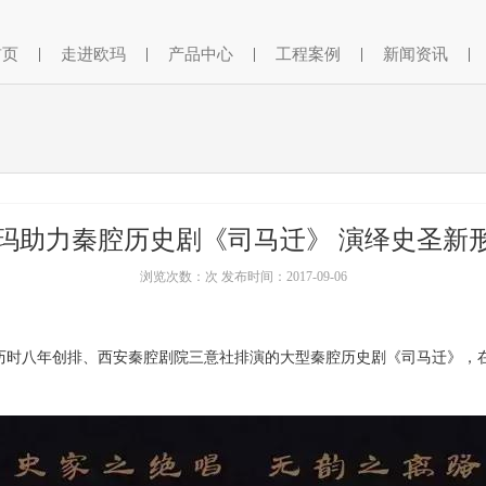
首页
|
走进欧玛
|
产品中心
|
工程案例
|
新闻资讯
|
玛助力秦腔历史剧《司马迁》 演绎史圣新
浏览次数：次 发布时间：2017-09-06
院历时八年创排、西安秦腔剧院三意社排演的大型秦腔历史剧《司马迁》，