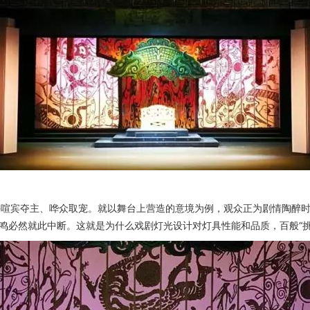
许喧宾夺主、哗众取宠。
就以舞台上营造的意境为例，
观众正为剧情陶醉
鸣必然就此中断。这就是为什么戏剧灯光设计对灯具性能和品质，百般“挑剔