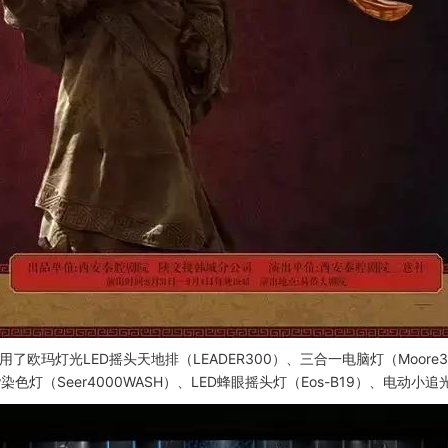
灯光LED摇头天地排（LEADER300）、三合一电脑灯（Moore330）、
0w染色灯（Seer4000WASH）、LED蜂眼摇头灯（Eos-B19）、电动