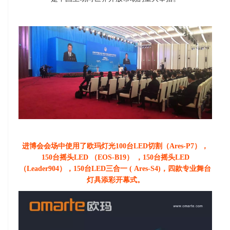
进博会会场中使用了欧玛灯光100台LED切割（Ares-P7），
150台摇头LED （EOS-B19） ，150台摇头LED
（Leader904），150台LED三合一 ( Ares-S4)，四款专业舞台
灯具添彩开幕式。