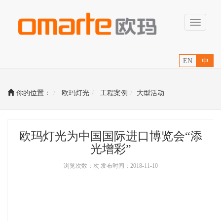
Toggle
navigati
EN
中
你的位置：
欧玛灯光
工程案例
大型活动
欧玛灯光为中国国际进口博览会“添
光增彩”
浏览次数：次 发布时间：2018-11-10