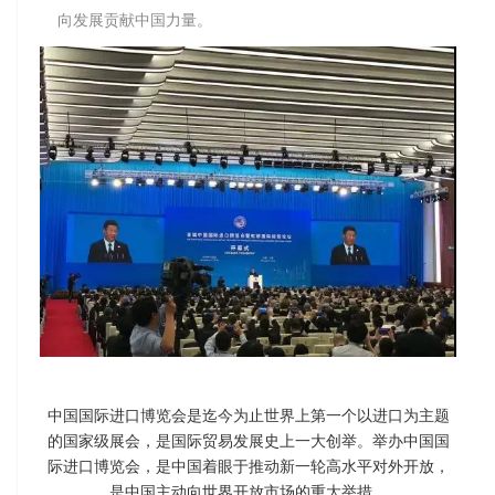
向发展贡献中国力量。
中国国际进口博览会是迄今为止世界上第一个以进口为主题
的国家级展会，是国际贸易发展史上一大创举。举办中国国
际进口博览会，是中国着眼于推动新一轮高水平对外开放，
是中国主动向世界开放市场的重大举措。