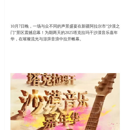
10
月
7
日晚，一场与众不同的声景盛宴在新疆阿拉尔市“沙漠之
门”景区震撼启幕！为期两天的
2025
塔克拉玛干沙漠音乐嘉年
华，在璀璨流光与澎湃音浪中拉开帷幕。