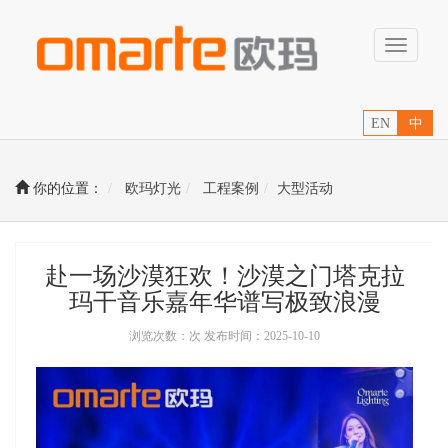
Toggle
navigati
EN
中
你的位置：
欧玛灯光
工程案例
大型活动
赴一场沙漠狂欢！沙漠之门塔克拉
玛干音乐嘉年华谱写极致浪漫
浏览次数：次 发布时间：2025-10-10