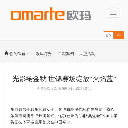
Toggle
navigati
EN
中
你的位置：
欧玛灯光
工程案例
大型活动
光影绘金秋 世锦赛场绽放“火焰蓝”
浏览次数：次 发布时间：2024-09-16
第19届男子和第10届女子世界消防救援锦标赛在黑龙江省哈
尔滨市圆满举行开闭幕式。这项被誉为“消防奥运会”的国际消
防竞技体育盛会系首次在中国举办。