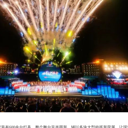
安装有600余台灯具。整个舞台呈半圆形，辅以多块大型的弧形荧屏，让