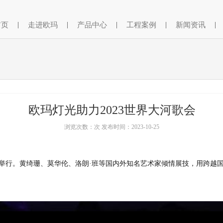
首页
|
走进欧玛
|
产品中心
|
工程案例
|
新闻资讯
|
欧玛灯光助力2023世界大河歌会
浏览次数：次 发布时间：2023-10-25
文化园举行。黄绮珊、莫华伦、洛朗·班等国内外知名艺术家倾情展技，用跨