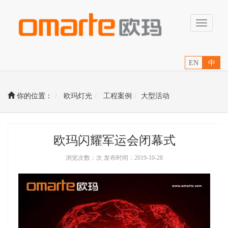
Toggle
navigati
EN
中
你的位置：
欧玛灯光
工程案例
大型活动
欧玛闪耀军运会闭幕式
浏览次数：次 发布时间：2019-10-28