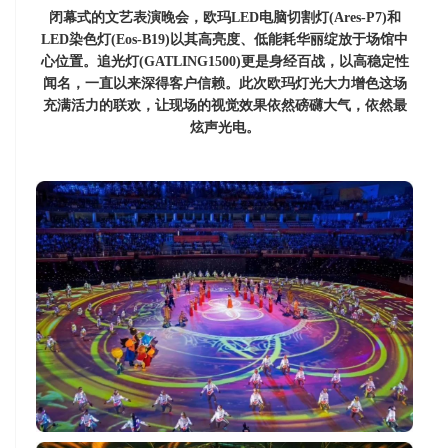
闭幕式的文艺表演晚会，欧玛LED电脑切割灯(Ares-P7)和
LED染色灯(Eos-B19)以其高亮度、低能耗华丽绽放于场馆中
心位置。
追光灯(GATLING1500)更是身经百战，以高稳定性
闻名，一直以来深得客户信赖。
此次欧玛灯光大力增色这场
充满活力的联欢，让现场的视觉效果
依然磅礴大气，依然最
炫声光电。