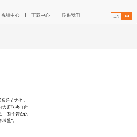
视频中心
|
下载中心
|
联系我们
EN
中
际音乐节大奖，
内大师联袂打造
台；整个舞台的
焰墙壁"。