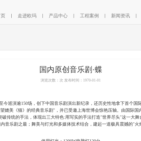
首页
|
走进欧玛
|
产品中心
|
工程案例
|
新闻资讯
|
国内原创音乐剧·蝶
浏览次数：次 发布时间：1970-01-01
至今巡演逾150场，创下中国音乐剧演出新纪录，还历史性地拿下首个国
希望媲美《猫》的经典音乐剧"，并已受邀上海世博会惊艳压轴。由国际国
突破传统的手法，体现出三大特色:用写实的手法打造"世界尽头"这一大舞
内音乐剧之最；舞美与灯光和多媒体技术结合，建起一道极具震撼的"火