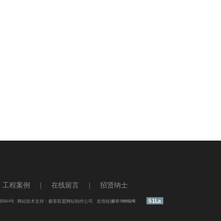
查看更多
工程案例
|
在线留言
|
招贤纳士
台灯光
LED摇头灯
防水灯
51La
39844号
网站技术支持：
极客联盟网站制作公司
友情链接：
成都物业公司
养鸡设备