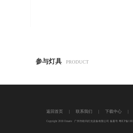
参与灯具
PRODUCT
友情链接
返回首页
|
联系我们
|
下载中心
|
养鸡设备
电脑摇头灯
舞台设备
舞
Copyright 2018 Omarte 广州市欧玛灯光设备有限公司 备案号
粤ICP备110