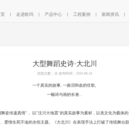
首页
|
走进欧玛
|
产品中心
|
工程案例
|
新闻资讯
|
大型舞蹈史诗·大北川
浏览次数：次 发布时间：2010-08-24
一个真实的故事, 一曲泪和血的壮歌,
一幅诗与画的长卷...
用舞姿传递真情"， 以"汶川大地震"的真实故事为素材，以羌文化为载体的
朽、爱情生死不渝的永恒主题。《大北川》在表现手法上打破了传统舞台