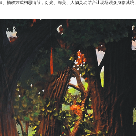
叙、插叙方式构思情节，灯光、舞美、人物灵动结合让现场观众身临其境