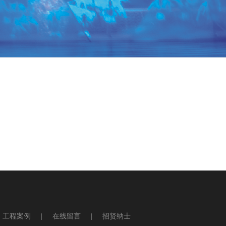
查看更多
工程案例
|
在线留言
|
招贤纳士
台灯光
LED摇头灯
防水灯