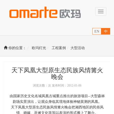
Toggle
navigati
EN
中
你的位置：
欧玛灯光
工程案例
大型活动
天下凤凰大型原生态民族风情篝火
晚会
浏览次数：次 发布时间：2012-01-06
由国家历史文化名城凤凰古城重点推出的旅游项目--大型森林
剧场实景演出，让观众身临其境地体验神秘莫测的凤凰。
天下凤凰大型原生态民族风情篝火晚会把湘西地区的民俗风
情、婚嫁、巫傩文化等等以表演的形式搬上了舞台。