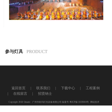
参与灯具
PRODUCT
查看更多
友情链接
返回首页
|
联系我们
|
下载中心
|
工程案例
养鸡设备
电脑摇头灯
舞台设备
|
在线留言
|
招贤纳士
舞台灯光
LED摇头灯
防水灯
Copyright 2018 Omarte 广州市欧玛灯光设备有限公司 备案号
粤ICP备11039844号
网站技术
支持：
极客联盟网站制作公司
友情链接：
成都物业公司
养鸡设备