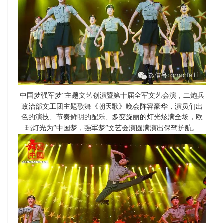
中国梦强军梦”主题文艺创演暨第十届全军文艺会演，二炮兵
政治部文工团主题歌舞《朝天歌》晚会阵容豪华，演员们出
色的演技、节奏鲜明的配乐、多变旋丽的灯光炫满全场，欧
玛灯光为”中国梦，强军梦”文艺会演圆满演出保驾护航。