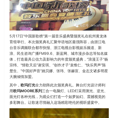
5月17日“中国新歌榜”第一届音乐盛典暨颁奖礼在杭州黄龙体
育馆举行。本次颁奖典礼汇聚华语地区最强阵容，由浙江电
台音乐调频联合都市快报、浙江电视台影视娱乐频道、新
浪、民生咨询广播FM99.6、新蓝网、城市漫步杂志等知名媒
体，打造最具公信力及影响力的年度颁奖盛典，“浪漫王子”杨
宗纬、“情歌天后”谢安琪、“创作才子”袁惟仁、“快乐男声”陈
楚生、“中国好声音”姚贝娜、张玮、张赫宣、金志文诸多明星
大腕倾情加盟。
其中，
欧玛灯光
全力助阵此次颁奖典礼。舞台灯光设计师利
用
欧玛MOORE系列
三合一电脑灯、LED灯采用测光、逆光、
面光灯各种光线，为观众们打造一个如梦如幻、震撼视觉的
多彩舞台。让歌迷尽情融入这场精彩绝伦的视听盛宴中。