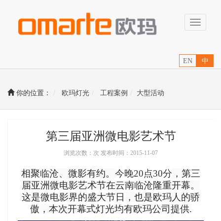
Toggle
navigati
EN
中
你的位置：
欧玛灯光
工程案例
大型活动
第三届亚洲微电影艺术节
浏览次数：次 发布时间：2015-11-07
相聚临沧、微影有约。
今晚20点30分
，第三
届亚洲微电影艺术节在云南临沧隆重开幕。
这是微电影界的盛大节日，也是欧玛人的骄
傲，本次开幕式灯光均有欧玛公司提供.