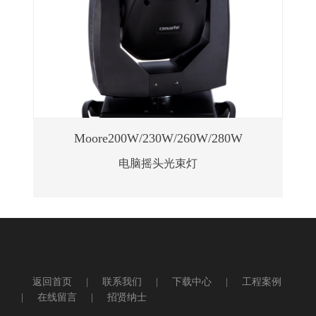
Moore200W/230W/260W/280W
电脑摇头光束灯
查看更多
友情链接
返回首页
|
联系我们
|
下载中心
|
工程案例
养鸡设备
电脑摇头灯
舞台设备
|
在线留言
|
招贤纳士
舞台灯光
LED摇头灯
防水灯